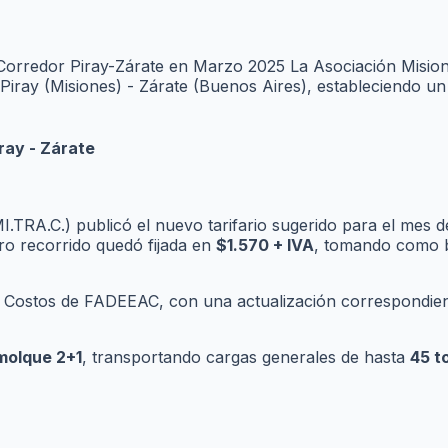
Corredor Piray-Zárate en Marzo 2025 La Asociación Misio
o Piray (Misiones) - Zárate (Buenos Aires), estableciendo u
ray - Zárate
I.TRA.C.) publicó el nuevo tarifario sugerido para el mes 
tro recorrido quedó fijada en
$1.570 + IVA
, tomando como ba
de Costos de FADEEAC, con una actualización correspondient
molque 2+1
, transportando cargas generales de hasta
45 t