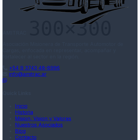
AMITRAC
Asociación Misionera de Transporte Automotor de
Cargas, enfocada en representar, acompañar y
fortalecer al sector en la región.
+54 9 3743 48-8996
info@amitrac.ar
WhatsApp
Quick Links
Inicio
Historia
Mision, Vision y Valores
Nuestros Asociados
Blog
Contacto