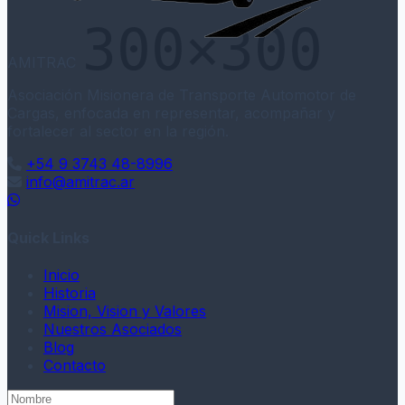
AMITRAC
Asociación Misionera de Transporte Automotor de
Cargas, enfocada en representar, acompañar y
fortalecer al sector en la región.
+54 9 3743 48-8996
info@amitrac.ar
WhatsApp
Quick Links
Inicio
Historia
Mision, Vision y Valores
Nuestros Asociados
Blog
Contacto